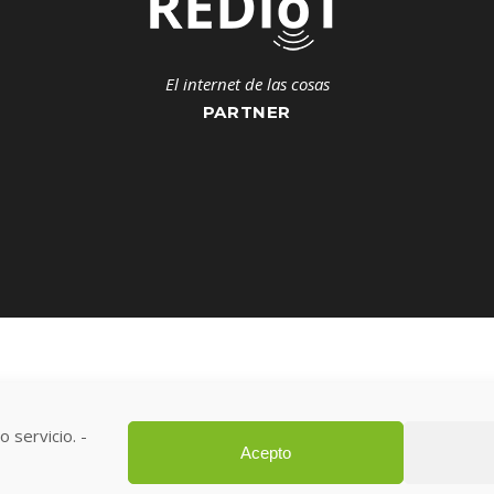
El internet de las cosas
PARTNER
ght
Selas System
 servicio. -
Acepto