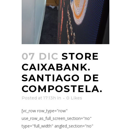
07 DIC
STORE
CAIXABANK.
SANTIAGO DE
COMPOSTELA.
Posted at 17:13h
in
0
Likes
[vc_row row_type="row"
use_row_as_full_screen_section="no"
type="full_width" angled_section="no"