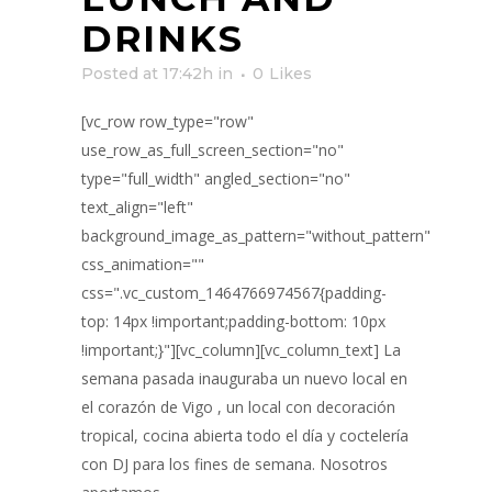
DRINKS
Posted at 17:42h
in
0
Likes
[vc_row row_type="row"
use_row_as_full_screen_section="no"
type="full_width" angled_section="no"
text_align="left"
background_image_as_pattern="without_pattern"
css_animation=""
css=".vc_custom_1464766974567{padding-
top: 14px !important;padding-bottom: 10px
!important;}"][vc_column][vc_column_text] La
semana pasada inauguraba un nuevo local en
el corazón de Vigo , un local con decoración
tropical, cocina abierta todo el día y coctelería
con DJ para los fines de semana. Nosotros