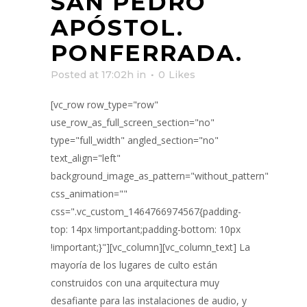
SAN PEDRO
APÓSTOL.
PONFERRADA.
Posted at 17:02h
in
0
Likes
[vc_row row_type="row"
use_row_as_full_screen_section="no"
type="full_width" angled_section="no"
text_align="left"
background_image_as_pattern="without_pattern"
css_animation=""
css=".vc_custom_1464766974567{padding-
top: 14px !important;padding-bottom: 10px
!important;}"][vc_column][vc_column_text] La
mayoría de los lugares de culto están
construidos con una arquitectura muy
desafiante para las instalaciones de audio, y