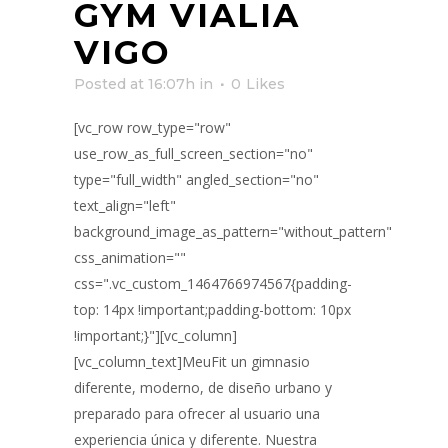
GYM VIALIA
VIGO
Posted at 16:07h
in
0
Likes
[vc_row row_type="row"
use_row_as_full_screen_section="no"
type="full_width" angled_section="no"
text_align="left"
background_image_as_pattern="without_pattern"
css_animation=""
css=".vc_custom_1464766974567{padding-
top: 14px !important;padding-bottom: 10px
!important;}"][vc_column]
[vc_column_text]MeuFit un gimnasio
diferente, moderno, de diseño urbano y
preparado para ofrecer al usuario una
experiencia única y diferente. Nuestra