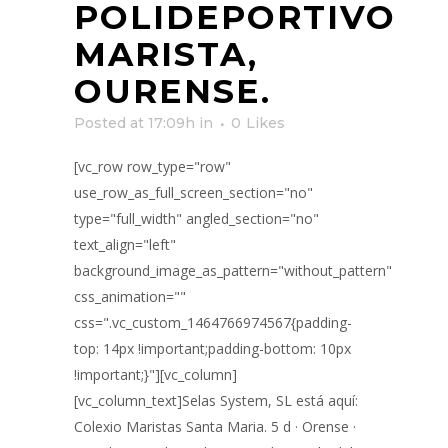
POLIDEPORTIVO
MARISTA,
OURENSE.
Posted at 17:09h
in
0
Likes
[vc_row row_type="row"
use_row_as_full_screen_section="no"
type="full_width" angled_section="no"
text_align="left"
background_image_as_pattern="without_pattern"
css_animation=""
css=".vc_custom_1464766974567{padding-
top: 14px !important;padding-bottom: 10px
!important;}"][vc_column]
[vc_column_text]Selas System, SL está aquí:
Colexio Maristas Santa Maria. 5 d · Orense ·